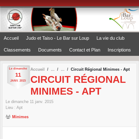
Panneau de gestion des cookies
Accueil
Judo et Taiso - Le Bar sur Loup
La vie du club
Classements
Documents
Contact et Plan
Inscriptions
Le
dimanche
Accueil
Circuit Régional Minimes - Apt
11
CIRCUIT RÉGIONAL
JANV.
2015
MINIMES - APT
Le
dimanche
11
janv.
2015
Lieu :
Apt
Minimes