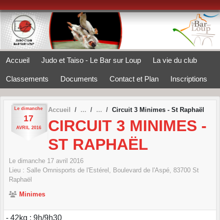
Panneau de gestion des cookies
Accueil
Judo et Taiso - Le Bar sur Loup
La vie du club
Classements
Documents
Contact et Plan
Inscriptions
Le
dimanche
Accueil
Circuit 3 Minimes - St Raphaël
17
CIRCUIT 3 MINIMES -
AVRIL
2016
ST RAPHAËL
Le
dimanche
17
avril
2016
Lieu :
Salle Omnisports de l'Estérel, Boulevard de l'Aspé,
83700
St
Raphaël
Minimes
- 42kg : 9h/9h30