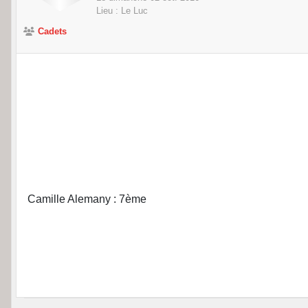
Lieu :
Le Luc
Cadets
Camille Alemany : 7ème