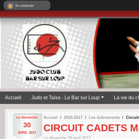
Panneau de gestion des cookies
Se connecter
Accueil
Judo et Taiso - Le Bar sur Loup
La vie du c
Accueil
2016-2017
Les évènements
Circui
Le
dimanche
30
CIRCUIT CADETS 
AVRIL
2017
Le
dimanche
30
avril
2017