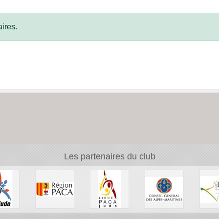
ires.
Les partenaires du club