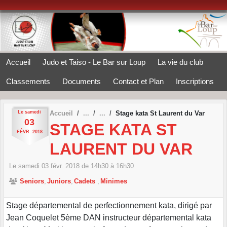
Panneau de gestion des cookies
Accueil
Judo et Taiso - Le Bar sur Loup
La vie du club
Classements
Documents
Contact et Plan
Inscriptions
Le
samedi
Accueil
Stage kata St Laurent du Var
03
STAGE KATA ST
FÉVR.
2018
LAURENT DU VAR
Le
samedi
03
févr.
2018
de 14h30 à 16h30
Seniors
Juniors
Cadets
Minimes
Stage départemental de perfectionnement kata, dirigé par
Jean Coquelet 5ème DAN instructeur départemental kata