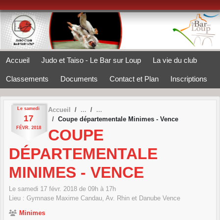
Panneau de gestion des cookies
Accueil
Judo et Taiso - Le Bar sur Loup
La vie du club
Classements
Documents
Contact et Plan
Inscriptions
Le
samedi
Accueil
17
Coupe départementale Minimes - Vence
FÉVR.
2018
COUPE
DÉPARTEMENTALE
MINIMES - VENCE
Le
samedi
17
févr.
2018
de 09h à 17h
Lieu :
Gymnase Maxime Candau, Av. Rhin et Danube
Vence
Minimes