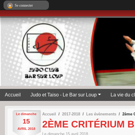
Panneau de gestion des cookies
Se connecter
Accueil
Judo et Taiso - Le Bar sur Loup
La vie du c
Accueil
2017-2018
Les évènements
2ème C
Le
dimanche
15
2ÈME CRITÉRIUM B
AVRIL
2018
Le
dimanche
15
avril
2018