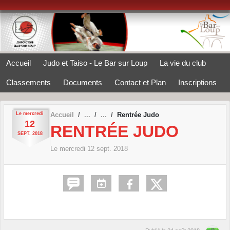
Panneau de gestion des cookies
Accueil
Judo et Taiso - Le Bar sur Loup
La vie du club
Classements
Documents
Contact et Plan
Inscriptions
Le
mercredi
Accueil
Rentrée Judo
12
RENTRÉE JUDO
SEPT.
2018
Le
mercredi
12
sept.
2018