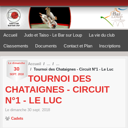
Panneau de gestion des cookies
Accueil
Judo et Taiso - Le Bar sur Loup
La vie du club
Classements
Documents
Contact et Plan
Inscriptions
Le
dimanche
Accueil
30
Tournoi des Chataignes - Circuit N°1 - Le Luc
SEPT.
2018
TOURNOI DES
CHATAIGNES - CIRCUIT
N°1 - LE LUC
Le
dimanche
30
sept.
2018
Cadets