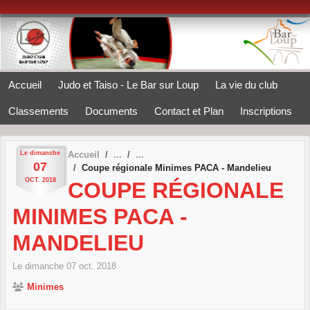
Panneau de gestion des cookies
Accueil
Judo et Taiso - Le Bar sur Loup
La vie du club
Classements
Documents
Contact et Plan
Inscriptions
Le
dimanche
Accueil
07
Coupe régionale Minimes PACA - Mandelieu
OCT.
2018
COUPE RÉGIONALE
MINIMES PACA -
MANDELIEU
Le
dimanche
07
oct.
2018
Minimes