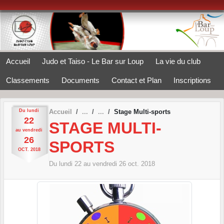
Panneau de gestion des cookies
Accueil
Judo et Taiso - Le Bar sur Loup
La vie du club
Classements
Documents
Contact et Plan
Inscriptions
Du
lundi
Accueil
Stage Multi-sports
22
STAGE MULTI-
au
vendredi
26
SPORTS
OCT.
2018
Du
lundi
22
au
vendredi
26
oct.
2018