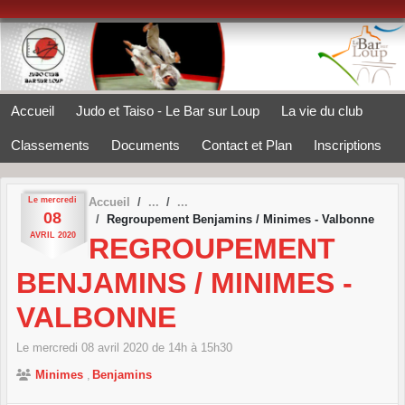
Panneau de gestion des cookies
Accueil
Judo et Taiso - Le Bar sur Loup
La vie du club
Classements
Documents
Contact et Plan
Inscriptions
Le
mercredi
Accueil
08
Regroupement Benjamins / Minimes - Valbonne
AVRIL
2020
REGROUPEMENT
BENJAMINS / MINIMES -
VALBONNE
Le
mercredi
08
avril
2020
de 14h à 15h30
Minimes
Benjamins