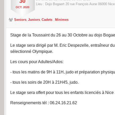
30
Lieu :
Dojo Bogaert 20 rue François Aune
06000
Nice
OCT.
2020
Seniors
Juniors
Cadets
Minimes
Stage de la Toussaint du 26 au 30 Octobre au dojo Bogae
Le stage sera dirigé par M. Eric Despezelle, entraîneur d
sélectionné Olympique.
Les cours pour Adultes/Ados:
- tous les matins de 9H à 11H, judo et préparation physiq
- tous les soirs de 20H à 21H45, judo.
Le stage sera offert pour tous les enfants licenciés à Ni
Renseignements tél : 06.24.16.21.62