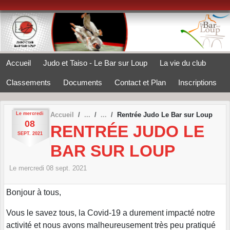
Panneau de gestion des cookies
Accueil
Judo et Taiso - Le Bar sur Loup
La vie du club
Classements
Documents
Contact et Plan
Inscriptions
Le
mercredi
Accueil
Rentrée Judo Le Bar sur Loup
08
RENTRÉE JUDO LE
SEPT.
2021
BAR SUR LOUP
Le
mercredi
08
sept.
2021
Bonjour à tous,
Vous le savez tous, la Covid-19 a durement impacté notre
activité et nous avons malheureusement très peu pratiqué