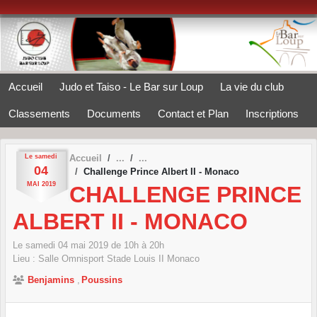
Panneau de gestion des cookies
Accueil
Judo et Taiso - Le Bar sur Loup
La vie du club
Classements
Documents
Contact et Plan
Inscriptions
Le
samedi
Accueil
04
Challenge Prince Albert II - Monaco
MAI
2019
CHALLENGE PRINCE
ALBERT II - MONACO
Le
samedi
04
mai
2019
de 10h à 20h
Lieu :
Salle Omnisport Stade Louis II
Monaco
Benjamins
Poussins