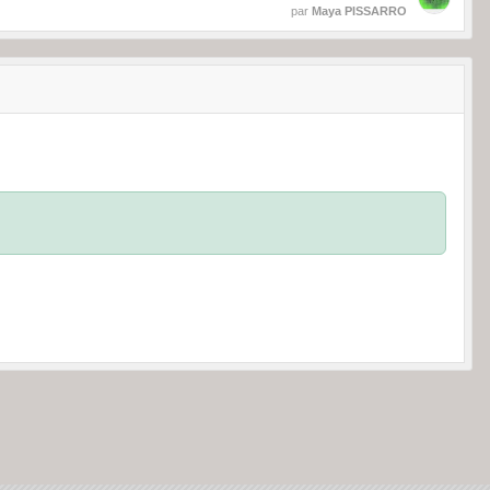
par
Maya PISSARRO