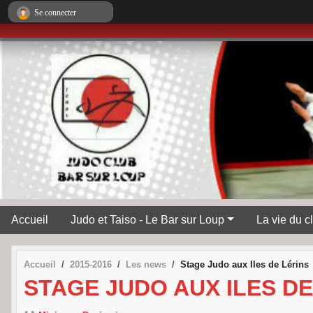
Panneau de gestion des cookies
Se connecter
Accueil
Judo et Taiso - Le Bar sur Loup
La vie du c
Accueil
2015-2016
Les news
Stage Judo aux Iles de Lérins
STAGE JUDO AUX ILES DE