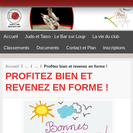
Panneau de gestion des cookies
Accueil
Judo et Taiso - Le Bar sur Loup
La vie du club
Classements
Documents
Contact et Plan
Inscriptions
Accueil
Profitez bien et revenez en forme !
PROFITEZ BIEN ET
REVENEZ EN FORME !