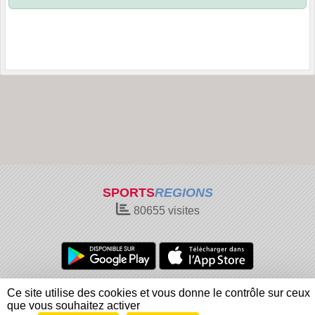
SPORTS
REGIONS
80655
visites
Charte cookies
Gestion des cookies
Ce site utilise des cookies et vous donne le contrôle sur ceux
Informations légales
Signaler un contenu inapproprié
que vous souhaitez activer