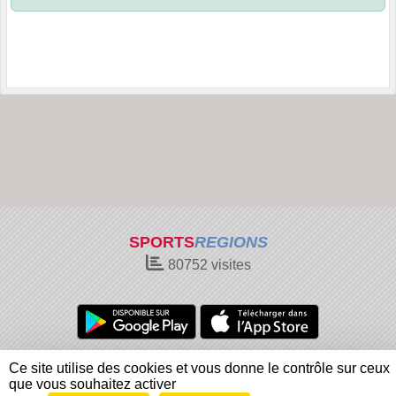
SPORTS
REGIONS
80752
visites
Charte cookies
Gestion des cookies
Ce site utilise des cookies et vous donne le contrôle sur ceux
Informations légales
Signaler un contenu inapproprié
que vous souhaitez activer