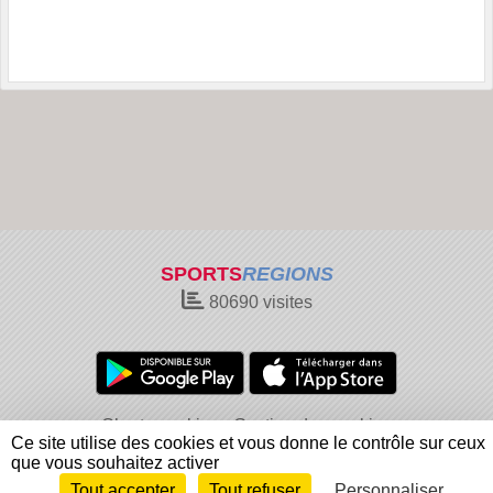
SPORTS
REGIONS
80690
visites
Charte cookies
Gestion des cookies
Ce site utilise des cookies et vous donne le contrôle sur ceux
Informations légales
Signaler un contenu inapproprié
que vous souhaitez activer
Tout accepter
Tout refuser
Personnaliser
Envie de participer ?
Connexion