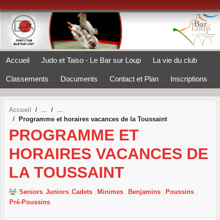
Panneau de gestion des cookies
Accueil
Judo et Taiso - Le Bar sur Loup
La vie du club
Classements
Documents
Contact et Plan
Inscriptions
Accueil
Programme et horaires vacances de la Toussaint
PROGRAMME ET
HORAIRES VACANCES DE
LA TOUSSAINT
Seniors
Juniors
Cadets
Minimes
Benjamins
Poussins
Pré-Poussins