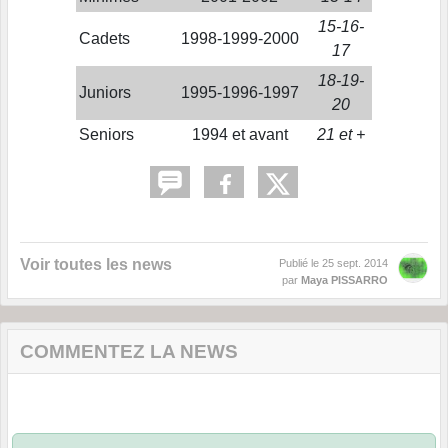
15-16-
Cadets
1998-1999-2000
17
18-19-
Juniors
1995-1996-1997
20
Seniors
1994 et avant
21 et +
Voir toutes les news
Publié le
25 sept. 2014
par
Maya PISSARRO
COMMENTEZ LA NEWS