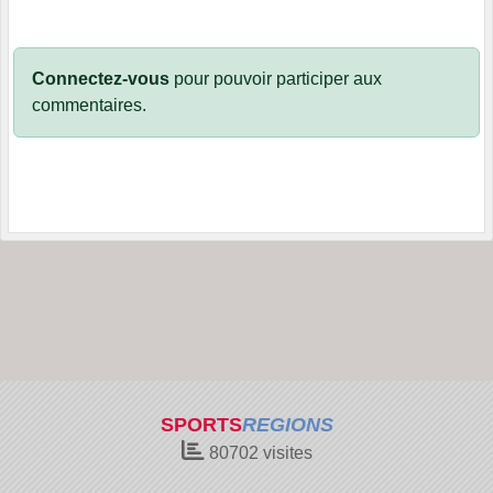
Connectez-vous
pour pouvoir participer aux
commentaires.
SPORTS
REGIONS
80702
visites